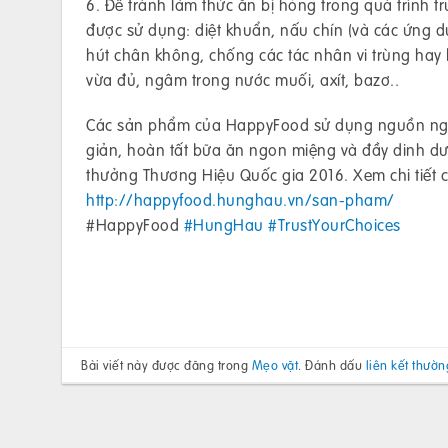
6. Để tránh làm thức ăn bị hỏng trong quá trình 
được sử dụng: diệt khuẩn, nấu chín (và các ứng d
hút chân không, chống các tác nhân vi trùng hay
vừa đủ, ngâm trong nước muối, axít, bazơ..
Các sản phẩm của HappyFood sử dụng nguồn nguyê
giản, hoàn tất bữa ăn ngon miệng và đầy dinh dư
thưởng Thương Hiệu Quốc gia 2016. Xem chi tiết
http://happyfood.hunghau.vn/san-pham/
#HappyFood
#HungHau
#TrustYourChoices
Bài viết này được đăng trong
Mẹo vặt
. Đánh dấu
liên kết thườn