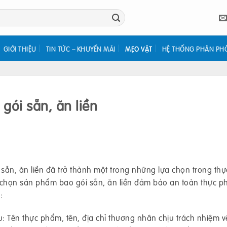
GIỚI THIỆU
TIN TỨC – KHUYẾN MÃI
MẸO VẶT
HỆ THỐNG PHÂN PH
gói sẵn, ăn liền
ẵn, ăn liền đã trở thành một trong những lựa chọn trong th
a chọn sản phẩm bao gói sẵn, ăn liền đảm bảo an toàn thực p
:
: Tên thực phẩm, tên, địa chỉ thương nhân chịu trách nhiệm v