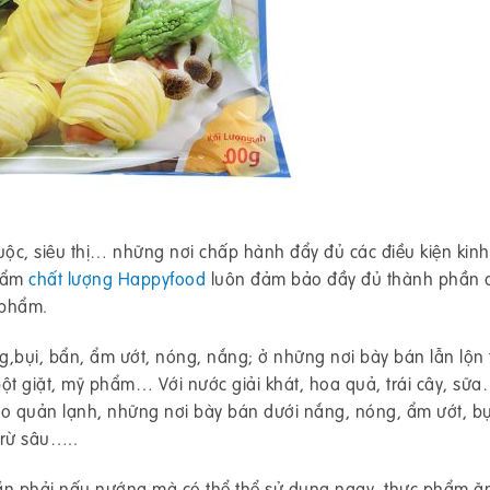
uộc, siêu thị… những nơi chấp hành đẩy đủ các điều kiện kinh
phẩm
chất lượng Happyfood
luôn đảm bảo đầy đủ thành phần 
 phẩm.
bụi, bẩn, ẩm ướt, nóng, nắng; ở những nơi bày bán lẫn lộn 
ột giặt, mỹ phẩm… Với nước giải khát, hoa quả, trái cây, sữ
 quản lạnh, những nơi bày bán dưới nắng, nóng, ẩm ướt, bụ
trừ sâu…..
ần phải nấu nướng mà có thể thể sử dụng ngay, thực phẩm ăn