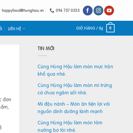
happyfood@hunghau.vn
096 737 0333
GIỎ HÀNG /
0
₫
0
ỐI
LIÊN HỆ
TIN MỚI
Cùng Hùng Hậu làm món mực trộn
khổ qua nhé.
Cùng Hùng Hậu làm món mì trứng
cà chua ngâm sốt nhé.
ực đơn
Mì đậu nành – Món ăn tiện lợi với
hẩm,
nguồn dinh dưỡng lành mạnh
Cùng Hùng Hậu làm món tôm
ề
nướng bơ tỏi nhé.