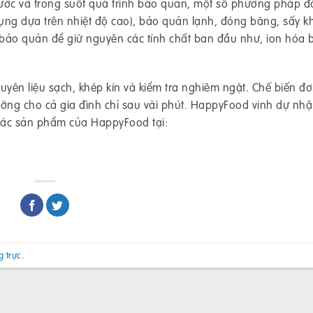
trước và trong suốt quá trình bảo quản, một số phương pháp đ
ụng dựa trên nhiệt độ cao), bảo quản lạnh, đóng băng, sấy k
 bảo quản để giữ nguyên các tính chất ban đầu như, ion hóa 
n liệu sạch, khép kín và kiểm tra nghiêm ngặt. Chế biến đ
ỡng cho cả gia đình chỉ sau vài phút. HappyFood vinh dự nhậ
 các sản phẩm của HappyFood tại:
g trực
.