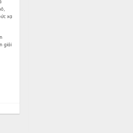
ã
hô,
bức xạ
ơn
n giải