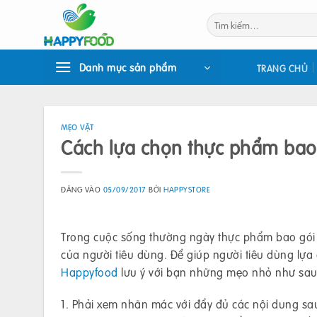
Bỏ
Tìm
qua
kiếm:
nội
dung
Danh mục sản phẩm
TRANG CHỦ
MẸO VẶT
Cách lựa chọn thực phẩm bao 
ĐĂNG VÀO
05/09/2017
BỞI
HAPPYSTORE
Trong cuộc sống thường ngày thực phẩm bao gói s
của người tiêu dùng. Để giúp người tiêu dùng lự
Happyfood
lưu ý với bạn những mẹo nhỏ như sau
1. Phải xem nhãn mác với đẩy đủ các nội dung sau