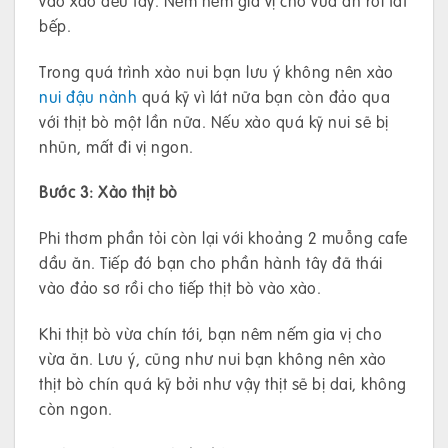
vào xào đều tay. Nêm nếm gia vị cho vừa ăn rồi tắt
bếp.
Trong quá trình xào nui bạn lưu ý không nên xào
nui đậu nành
quá kỹ vì lát nữa bạn còn đảo qua
với thịt bò một lần nữa. Nếu xào quá kỹ nui sẽ bị
nhũn, mất đi vị ngon.
Bước 3: Xào thịt bò
Phi thơm phần tỏi còn lại với khoảng 2 muỗng cafe
dầu ăn. Tiếp đó bạn cho phần hành tây đã thái
vào đảo sơ rồi cho tiếp thịt bò vào xào.
Khi thịt bò vừa chín tới, bạn nêm nếm gia vị cho
vừa ăn. Lưu ý, cũng như nui bạn không nên xào
thịt bò chín quá kỹ bởi như vậy thịt sẽ bị dai, không
còn ngon.