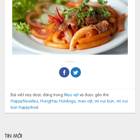
Bài viết này được đăng trong
Mẹo vặt
và được gắn thẻ
HappyNoodles
,
HungHau Holdings
,
mẹo vặt
,
mì nui bún
,
mì nui
bún happyfood
.
TIN MỚI