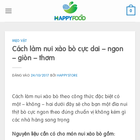
Bỏ
qua
0
nội
dung
MẸO VẶT
Cách làm nui xào bò cực dai – ngon
– giòn – thơm
ĐĂNG VÀO
24/10/2017
BỞI
HAPPYSTORE
Cách làm nui xào bò theo công thức đặc biệt có
một – không – hai dưới đây sẽ cho bạn một đĩa nui
thịt bò cực ngon theo đúng chuẩn vị không kém gì
các nhà hàng sang trọng
Nguyên liệu cần có cho món nui xào bò gồm: