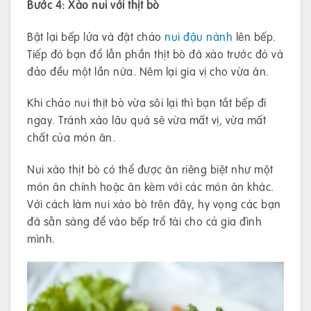
Bước 4: Xào nui với thịt bò
Bật lại bếp lửa và đặt chảo
nui đậu nành
lên bếp.
Tiếp đó bạn đổ lẫn phần thịt bò đã xào trước đó và
đảo đều một lần nữa. Nêm lại gia vị cho vừa ăn.
Khi chảo nui thịt bò vừa sôi lại thì bạn tắt bếp đi
ngay. Tránh xào lâu quá sẽ vừa mất vị, vừa mất
chất của món ăn.
Nui xào thịt bò có thể được ăn riêng biệt như một
món ăn chính hoặc ăn kèm với các món ăn khác.
Với cách làm nui xào bò trên đây, hy vọng các bạn
đã sẵn sàng để vào bếp trổ tài cho cả gia đình
mình.