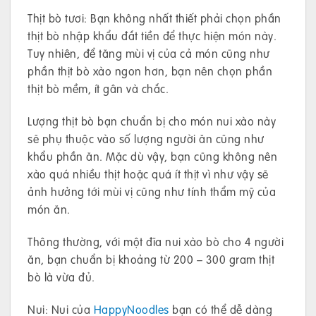
Thịt bò tươi: Bạn không nhất thiết phải chọn phần
thịt bò nhập khẩu đắt tiền để thực hiện món này.
Tuy nhiên, để tăng mùi vị của cả món cũng như
phần thịt bò xào ngon hơn, bạn nên chọn phần
thịt bò mềm, ít gân và chắc.
Lượng thịt bò bạn chuẩn bị cho món nui xào này
sẽ phụ thuộc vào số lượng người ăn cũng như
khẩu phần ăn. Mặc dù vậy, bạn cũng không nên
xào quá nhiều thịt hoặc quá ít thịt vì như vậy sẽ
ảnh hưởng tới mùi vị cũng như tính thẩm mỹ của
món ăn.
Thông thường, với một đĩa nui xào bò cho 4 người
ăn, bạn chuẩn bị khoảng từ 200 – 300 gram thịt
bò là vừa đủ.
Nui: Nui của
HappyNoodles
bạn có thể dễ dàng