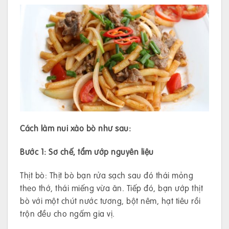
Cách làm nui xào bò như sau:
Bước 1: Sơ chế, tẩm ướp nguyên liệu
Thịt bò: Thịt bò bạn rửa sạch sau đó thái mỏng
theo thớ, thái miếng vừa ăn. Tiếp đó, bạn ướp thịt
bò với một chút nước tương, bột nêm, hạt tiêu rồi
trộn đều cho ngấm gia vị.