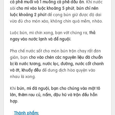
cà phê muối và 1 muỗng cà phê dầu ăn
. Khi nước
sôi
cho mì vào luộc khoảng 5 phút
,
bún chỉ nên
luộc khoảng 2 phút
để cọng bún giữ được độ dai
vừa đủ cho món xào, không chín quá mềm, nhão.
Luộc bún, mì chín xong, bạn vớt chúng ra,
thả
ngay vào nước lạnh và để nguội
.
Pha chế nước sốt cho món bún trộn chay rất đơn
giản, bạn
cho vào chén các nguyên liệu đã chuẩn
bị là nước tương, nước lọc, đường, nước cốt chanh
và ớt, khuấy đều
để dung dịch hòa quyện vào
nhau là xong.
Khi
bún, mì đã nguội, bạn cho chúng vào một tô
lớn, thêm rau củ, nấm, đậu hũ và trộn đều hỗn
hợp
.
Thành phẩm: