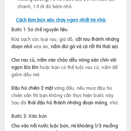
chanh, 1 ít ớt đỏ băm nhỏ
Cách làm bún xào chay ngon nhất tại nhà:
Bước 1: Sơ chế nguyên liệu
Rửa sạch các loại rau, giá đỗ,
cắt rau thành những
đoạn nhỏ
vừa ăn,
nấm đùi gà và cà rốt thì thái sợi
.
Cho rau củ, nấm vào chảo dầu nóng xào chín với
ngọn lửa lớn
hoặc bạn có thể luộc rau củ, nấm để
giảm dầu mỡ.
Đậu hũ chiên 2 mặt
vàng đều, nếu mua đậu hũ
chiên sẵn thì bạn không cần thực hiện bước này.
Sau đó
thái đậu hũ thành những đoạn mỏng
, nhỏ.
Bước 2: Xào bún
Cho vào nồi nước luộc bún, mì khoảng 1/3 muỗng