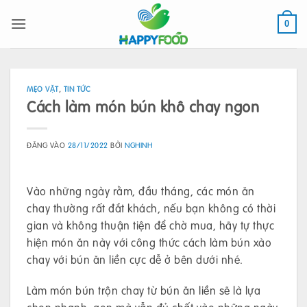
Bỏ
qua
0
nội
dung
MẸO VẶT
,
TIN TỨC
Cách làm món bún khô chay ngon
ĐĂNG VÀO
28/11/2022
BỞI
NGHINH
Vào những ngày rằm, đầu tháng, các món ăn
chay thường rất đắt khách, nếu bạn không có thời
gian và không thuận tiện để chờ mua, hãy tự thực
hiện món ăn này với công thức cách làm bún xào
chay với bún ăn liền cực dễ ở bên dưới nhé.
Làm món bún trộn chay từ bún ăn liền sẽ là lựa