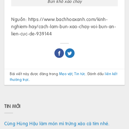
Bún khô xào chay
Nguồn: https://www.bachhoaxanh.com/kinh-
nghiem-hay/cach-lam-bun-xao-chay-voi-bun-an-
lien-cuc-de-939144
Bài viết này được đăng trong
Mẹo vặt
,
Tin tức
. Đánh dấu
liên kết
thường trực
.
TIN MỚI
Cùng Hùng Hậu làm món mì trứng xào cà tím nhé.