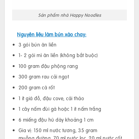
Sản phẩm nhà Happy Noodles
Nguyên liệu làm bún xào chay:
3 gói bún ăn liền
1- 2 gói mì ăn liền (không bắt buộc)
100 gram đậu phộng rang
300 gram rau cải ngọt
200 gram cà rốt
1 ít giá đỗ, đậu cove, cải thảo
1 cây nấm đùi gà hoặc 1 ít nấm trắng
6 miếng đậu hũ dày khoảng 1 cm
Gia vị: 150 ml nước tương, 35 gram
muỗng đường, 70 ml nước lọc, 20 ml nước cốt