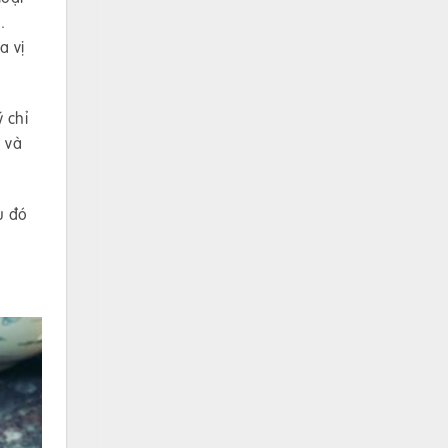
.
a vị
 chỉ
i và
u đó