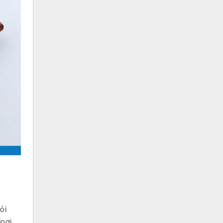
ỏi
loại