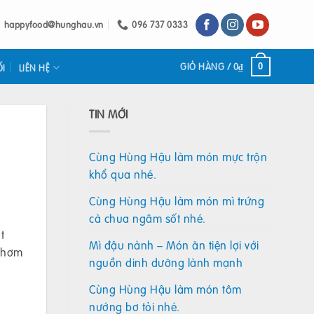
happyfood@hunghau.vn
096 737 0333
GIỎ HÀNG /
0
₫
0
ỐI
LIÊN HỆ
TIN MỚI
Cùng Hùng Hậu làm món mực trộn
khổ qua nhé.
Cùng Hùng Hậu làm món mì trứng
cà chua ngâm sốt nhé.
t
Mì đậu nành – Món ăn tiện lợi với
 thơm
nguồn dinh dưỡng lành mạnh
Cùng Hùng Hậu làm món tôm
nướng bơ tỏi nhé.