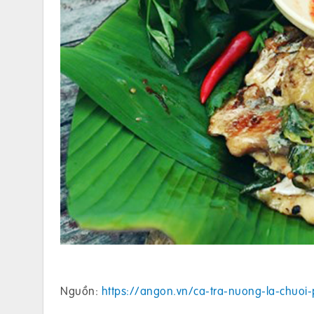
Nguồn:
https://angon.vn/ca-tra-nuong-la-chuoi