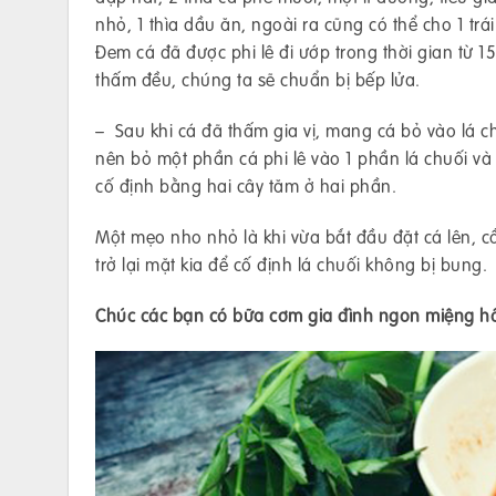
nhỏ, 1 thìa dầu ăn, ngoài ra cũng có thể cho 1 
Đem cá đã được phi lê đi ướp trong thời gian từ 15
thấm đều, chúng ta sẽ chuẩn bị bếp lửa.
– Sau khi cá đã thấm gia vị, mang cá bỏ vào lá ch
nên bỏ một phần cá phi lê vào 1 phần lá chuối và g
cố định bằng hai cây tăm ở hai phần.
Một mẹo nho nhỏ là khi vừa bắt đầu đặt cá lên, 
trở lại mặt kia để cố định lá chuối không bị bung.
Chúc các bạn có bữa cơm gia đình ngon miệng h