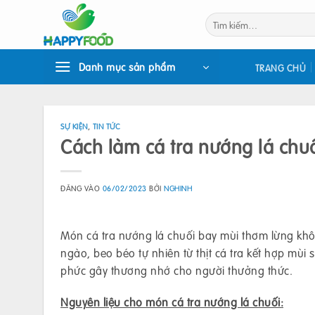
Bỏ
Tìm
qua
kiếm:
nội
dung
Danh mục sản phẩm
TRANG CHỦ
SỰ KIỆN
,
TIN TỨC
Cách làm cá tra nướng lá chuố
ĐĂNG VÀO
06/02/2023
BỞI
NGHINH
Món cá tra nướng lá chuối bay mùi thơm lừng khô
ngào, beo béo tự nhiên từ thịt cá tra kết hợp mùi 
phức gây thương nhớ cho người thưởng thức.
Nguyên liệu cho món cá tra nướng lá chuối: