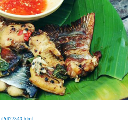
-p15427343.html