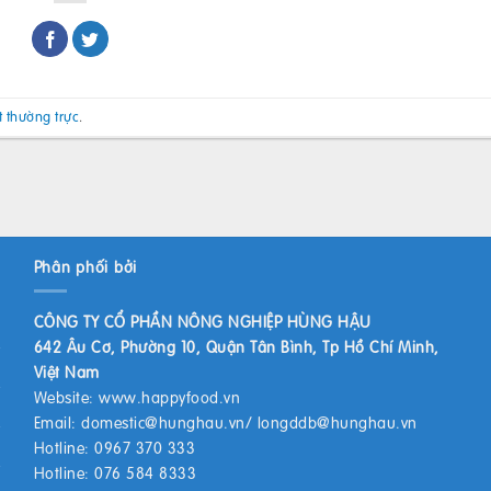
t thường trực
.
Phân phối bởi
CÔNG TY CỔ PHẦN NÔNG NGHIỆP HÙNG HẬU
642 Âu Cơ, Phường 10, Quận Tân Bình, Tp Hồ Chí Minh,
Việt Nam
Website:
www.happyfood.vn
Email:
domestic@hunghau.vn
/
longddb@hunghau.vn
Hotline: 0967 370 333
Hotline: 076 584 8333