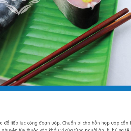
ra để tiếp tục công đoạn ướp. Chuẩn bị cho hỗn hợp ướp cần t
iã nhuyễn tùy thuộc vào khẩu vị của từng người ăn, ½ hủ sa tế 