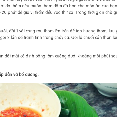
trái ới đỏ thêm nếu muốn thơm đậm đà hơn cho món ăn của bạn
-20 phút để gia vị thấm đều vào thịt cá. Trong thời gian chờ gi
uối, đặt 1 vài cọng rau thơm lên trên để tạo hương thơm, lưu ý
ói 2 lần để tránh tình trạng cháy cá. Gói lá chuối cẩn thận lạ
cần đặt mặt cố định bằng tăm xuống dưới khoảng một phút sa
ấp dẫn và bổ dưỡng.