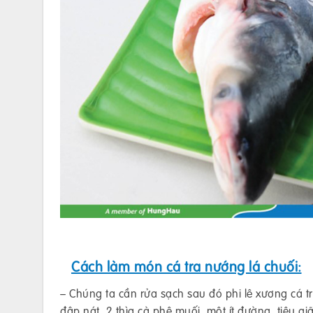
Cách làm món cá tra nướng lá chuối:
– Chúng ta cần rửa sạch sau đó phi lê xương cá t
đập nát, 2 thìa cà phê muối, một ít đường, tiêu g