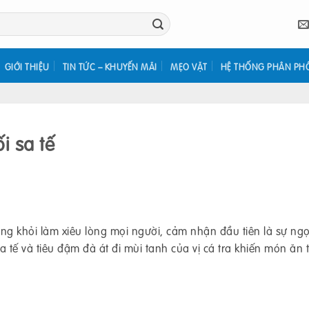
GIỚI THIỆU
TIN TỨC – KHUYẾN MÃI
MẸO VẶT
HỆ THỐNG PHÂN PH
i sa tế
ng khỏi làm xiêu lòng mọi người, cảm nhận đầu tiên là sự ngọ
sa tế và tiêu đậm đà át đi mùi tanh của vị cá tra khiến món ăn