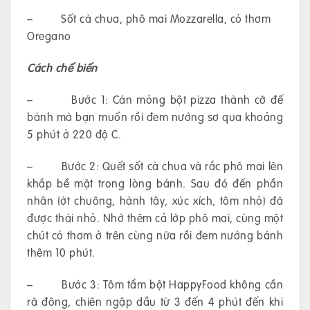
– Sốt cà chua, phô mai Mozzarella, cỏ thơm
Oregano
Cách chế biến
– Bước 1: Cán mỏng bột pizza thành cỡ đế
bánh mà bạn muốn rồi đem nướng sơ qua khoảng
5 phút ở 220 độ C.
– Bước 2: Quết sốt cà chua và rắc phô mai lên
khắp bề mặt trong lòng bánh. Sau đó đến phần
nhân (ớt chuông, hành tây, xúc xích, tôm nhỏ) đã
được thái nhỏ. Nhớ thêm cả lớp phô mai, cùng một
chút cỏ thơm ở trên cùng nữa rồi đem nướng bánh
thêm 10 phút.
– Bước 3: Tôm tẩm bột HappyFood không cần
rã đông, chiên ngập dầu từ 3 đến 4 phút đến khi