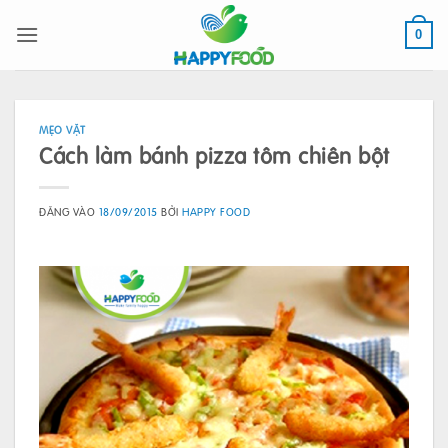
Bỏ
qua
0
nội
dung
MẸO VẶT
Cách làm bánh pizza tôm chiên bột
ĐĂNG VÀO
18/09/2015
BỞI
HAPPY FOOD