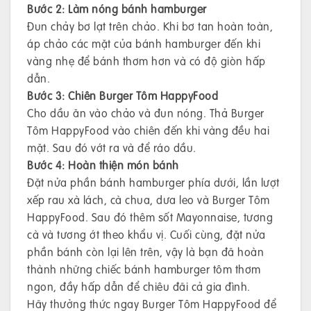
Bước 2: Làm nóng bánh hamburger
Đun chảy bơ lạt trên chảo. Khi bơ tan hoàn toàn,
áp chảo các mặt của bánh hamburger đến khi
vàng nhẹ để bánh thơm hơn và có độ giòn hấp
dẫn.
Bước 3: Chiên Burger Tôm HappyFood
Cho dầu ăn vào chảo và đun nóng. Thả Burger
Tôm HappyFood vào chiên đến khi vàng đều hai
mặt. Sau đó vớt ra và để ráo dầu.
Bước 4: Hoàn thiện món bánh
Đặt nửa phần bánh hamburger phía dưới, lần lượt
xếp rau xà lách, cà chua, dưa leo và Burger Tôm
HappyFood. Sau đó thêm sốt Mayonnaise, tương
cà và tương ớt theo khẩu vị. Cuối cùng, đặt nửa
phần bánh còn lại lên trên, vậy là bạn đã hoàn
thành những chiếc bánh hamburger tôm thơm
ngon, đầy hấp dẫn để chiêu đãi cả gia đình.
Hãy thưởng thức ngay Burger Tôm HappyFood để