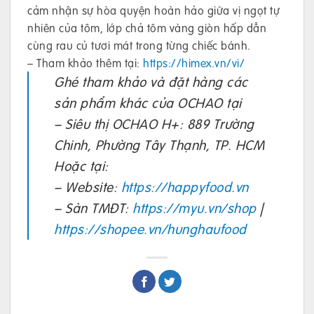
cảm nhận sự hòa quyện hoàn hảo giữa vị ngọt tự
nhiên của tôm, lớp chả tôm vàng giòn hấp dẫn
cùng rau củ tươi mát trong từng chiếc bánh.
– Tham khảo thêm tại:
https://himex.vn/vi/
Ghé tham khảo và đặt hàng các
sản phẩm khác của OCHAO tại
– Siêu thị OCHAO H+: 889 Trường
Chinh, Phường Tây Thạnh, TP. HCM
Hoặc tại:
– Website:
https://happyfood.vn
– Sàn TMĐT:
https://myu.vn/shop
|
https://shopee.vn/hunghaufood