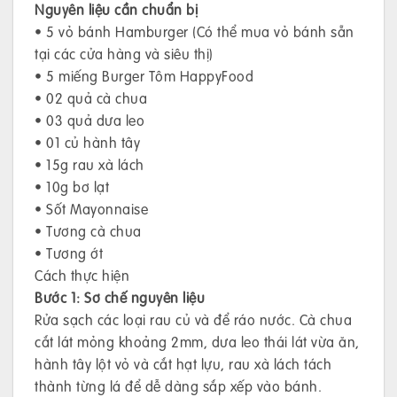
Nguyên liệu cần chuẩn bị
• 5 vỏ bánh Hamburger (Có thể mua vỏ bánh sẵn
tại các cửa hàng và siêu thị)
• 5 miếng Burger Tôm HappyFood
• 02 quả cà chua
• 03 quả dưa leo
• 01 củ hành tây
• 15g rau xà lách
• 10g bơ lạt
• Sốt Mayonnaise
• Tương cà chua
• Tương ớt
Cách thực hiện
Bước 1: Sơ chế nguyên liệu
Rửa sạch các loại rau củ và để ráo nước. Cà chua
cắt lát mỏng khoảng 2mm, dưa leo thái lát vừa ăn,
hành tây lột vỏ và cắt hạt lựu, rau xà lách tách
thành từng lá để dễ dàng sắp xếp vào bánh.