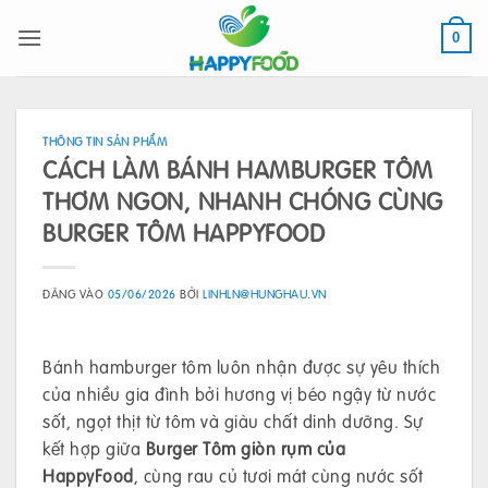
Bỏ
qua
0
nội
dung
THÔNG TIN SẢN PHẨM
CÁCH LÀM BÁNH HAMBURGER TÔM
THƠM NGON, NHANH CHÓNG CÙNG
BURGER TÔM HAPPYFOOD
ĐĂNG VÀO
05/06/2026
BỞI
LINHLN@HUNGHAU.VN
Bánh hamburger tôm luôn nhận được sự yêu thích
của nhiều gia đình bởi hương vị béo ngậy từ nước
sốt, ngọt thịt từ tôm và giàu chất dinh dưỡng. Sự
kết hợp giữa
Burger Tôm giòn rụm của
HappyFood
, cùng rau củ tươi mát cùng nước sốt