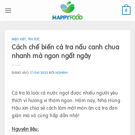
Bỏ
qua
0
nội
dung
MẸO VẶT
,
TIN TỨC
Cách chế biến cá tra nấu canh chua
nhanh mà ngon ngất ngây
ĐĂNG VÀO
17/04/2023
BỞI
NGHINH
Cá tra là loài cá nước ngọt được nhiều người yêu
thích vì hương vị thơm ngon. Hôm nay, Nhà Hùng
Hậu xin chia sẻ cách làm một món ăn cá tra đơn
giản mà vô cùng hấp dẫn nhé!
Nguyên liệu: