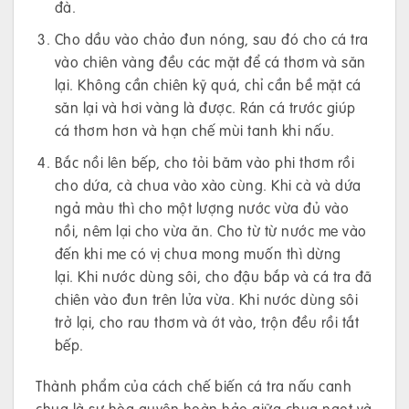
đà.
Cho dầu vào chảo đun nóng, sau đó cho cá tra
vào chiên vàng đều các mặt để cá thơm và săn
lại. Không cần chiên kỹ quá, chỉ cần bề mặt cá
săn lại và hơi vàng là được. Rán cá trước giúp
cá thơm hơn và hạn chế mùi tanh khi nấu.
Bắc nồi lên bếp, cho tỏi băm vào phi thơm rồi
cho dứa, cà chua vào xào cùng. Khi cà và dứa
ngả màu thì cho một lượng nước vừa đủ vào
nồi, nêm lại cho vừa ăn. Cho từ từ nước me vào
đến khi me có vị chua mong muốn thì dừng
lại. Khi nước dùng sôi, cho đậu bắp và cá tra đã
chiên vào đun trên lửa vừa. Khi nước dùng sôi
trở lại, cho rau thơm và ớt vào, trộn đều rồi tắt
bếp.
Thành phẩm của cách chế biến cá tra nấu canh
chua là sự hòa quyện hoàn hảo giữa chua ngọt và