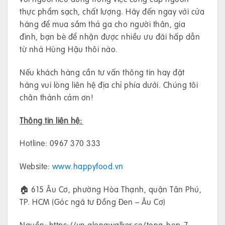
thực phẩm sạch, chất lượng. Hãy đến ngay với cửa
hàng để mua sắm thả ga cho người thân, gia
đình, bạn bè để nhận được nhiều ưu đãi hấp dẫn
từ nhà Hùng Hậu thôi nào.
Nếu khách hàng cần tư vấn thông tin hay đặt
hàng vui lòng liên hệ địa chỉ phía dưới. Chúng tôi
chân thành cảm ơn!
Thông tin liên hệ:
Hotline: 0967 370 333
Website:
www.happyfood.vn
🏠 615 Âu Cơ, phường Hòa Thạnh, quận Tân Phú,
TP. HCM (Góc ngã tư Đồng Đen – Âu Cơ)
Nguồn: https://vn.alongwalker.co/tong-hop-7-