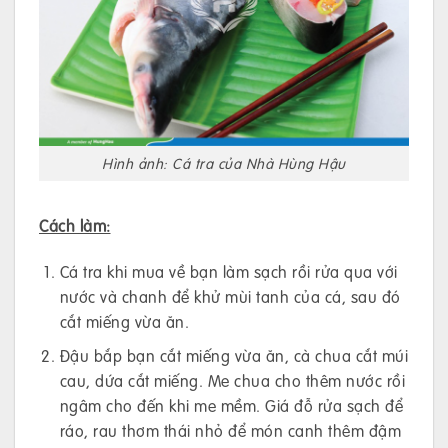
Hình ảnh: Cá tra của Nhà Hùng Hậu
Cách làm:
Cá tra khi mua về bạn làm sạch rồi rửa qua với
nước và chanh để khử mùi tanh của cá, sau đó
cắt miếng vừa ăn.
Đậu bắp bạn cắt miếng vừa ăn, cà chua cắt múi
cau, dứa cắt miếng. Me chua cho thêm nước rồi
ngâm cho đến khi me mềm. Giá đỗ rửa sạch để
ráo, rau thơm thái nhỏ để món canh thêm đậm