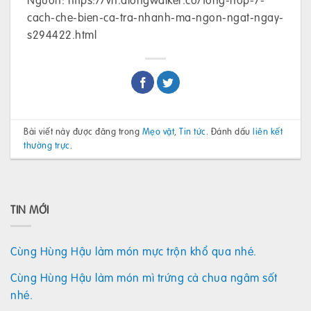
cach-che-bien-ca-tra-nhanh-ma-ngon-ngat-ngay-
s294422.html
Bài viết này được đăng trong
Mẹo vặt
,
Tin tức
. Đánh dấu
liên kết
thường trực
.
TIN MỚI
Cùng Hùng Hậu làm món mực trộn khổ qua nhé.
Cùng Hùng Hậu làm món mì trứng cà chua ngâm sốt
nhé.