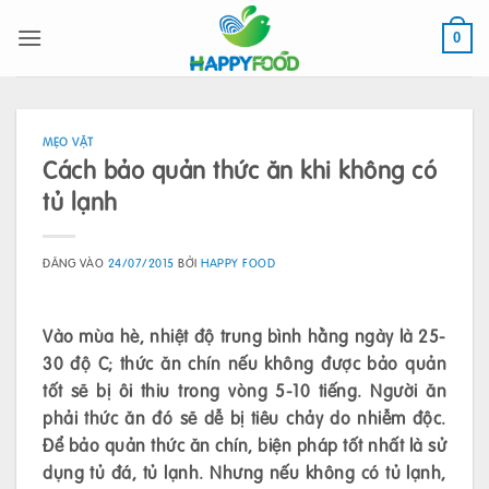
Bỏ
qua
0
nội
dung
MẸO VẶT
Cách bảo quản thức ăn khi không có
tủ lạnh
ĐĂNG VÀO
24/07/2015
BỞI
HAPPY FOOD
Vào mùa hè, nhiệt độ trung bình hằng ngày là 25-
30 độ C; thức ăn chín nếu không được bảo quản
tốt sẽ bị ôi thiu trong vòng 5-10 tiếng. Người ăn
phải thức ăn đó sẽ dễ bị tiêu chảy do nhiễm độc.
Để bảo quản thức ăn chín, biện pháp tốt nhất là sử
dụng tủ đá, tủ lạnh. Nhưng nếu không có tủ lạnh,