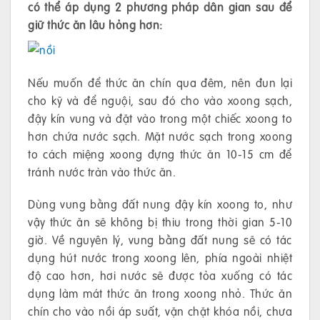
có thể áp dụng 2 phương pháp dân gian sau để
giữ thức ăn lâu hỏng hơn:
Nếu muốn để thức ăn chín qua đêm, nên đun lại
cho kỹ và để nguội, sau đó cho vào xoong sạch,
đậy kín vung và đặt vào trong một chiếc xoong to
hơn chứa nước sạch. Mặt nước sạch trong xoong
to cách miệng xoong đựng thức ăn 10-15 cm để
tránh nước tràn vào thức ăn.
Dùng vung bằng đất nung đậy kín xoong to, như
vậy thức ăn sẽ không bị thiu trong thời gian 5-10
giờ. Về nguyên lý, vung bằng đất nung sẽ có tác
dụng hút nước trong xoong lên, phía ngoài nhiệt
độ cao hơn, hơi nước sẽ được tỏa xuống có tác
dụng làm mát thức ăn trong xoong nhỏ. Thức ăn
chín cho vào nồi áp suất, vặn chặt khóa nồi, chưa