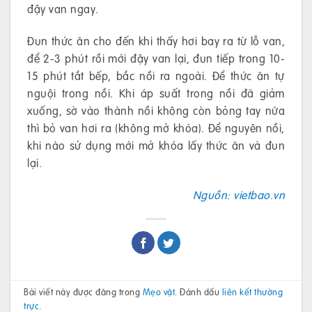
đậy van ngay.
Đun thức ăn cho đến khi thấy hơi bay ra từ lỗ van,
để 2-3 phút rồi mới đậy van lại, đun tiếp trong 10-
15 phút tắt bếp, bắc nồi ra ngoài. Để thức ăn tự
nguội trong nồi. Khi áp suất trong nồi đã giảm
xuống, sờ vào thành nồi không còn bỏng tay nữa
thì bỏ van hơi ra (không mở khóa). Để nguyên nồi,
khi nào sử dụng mới mở khóa lấy thức ăn và đun
lại.
Nguồn: vietbao.vn
Bài viết này được đăng trong
Mẹo vặt
. Đánh dấu
liên kết thường
trực
.