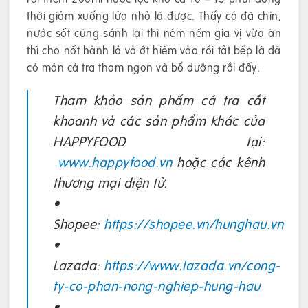
thời giảm xuống lửa nhỏ là được. Thấy cá đã chín,
nước sốt cũng sánh lại thì nêm nếm gia vị vừa ăn
thì cho nốt hành lá và ớt hiểm vào rồi tắt bếp là đã
có món cá tra thơm ngon và bổ dưỡng rồi đấy.
Tham khảo sản phẩm cá tra cắt
khoanh và các sản phẩm khác của
HAPPYFOOD tại:
www.happyfood.vn
hoặc các kênh
thương mại điện tử.
•
Shopee:
https://shopee.vn/hunghau.vn
•
Lazada:
https://www.lazada.vn/cong-
ty-co-phan-nong-nghiep-hung-hau
•