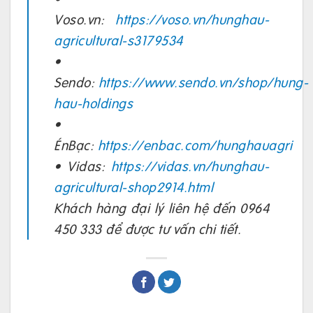
Voso.vn:
https://voso.vn/hunghau-
agricultural-s3179534
•
Sendo:
https://www.sendo.vn/shop/hung-
hau-holdings
•
ÉnBạc:
https://enbac.com/hunghauagri
• Vidas:
https://vidas.vn/hunghau-
agricultural-shop2914.html
Khách hàng đại lý liên hệ đến 0964
450 333 để được tư vấn chi tiết.