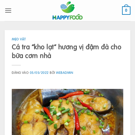
Bỏ
qua
0
nội
dung
MẸO VẶT
Cá tra “kho lạt” hương vị đậm đà cho
bữa cơm nhà
ĐĂNG VÀO
05/05/2022
BỞI
WEBADMIN