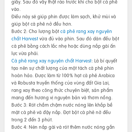
giây. Sau đó vẩy thật ráo trước khi cho bột cà phê
vào.
Điều này sẽ giúp phin được làm sạch, khử mùi và
giúp bột cà phê nở đều hơn.
Bước 2: Cho lượng bột
cà phê rang xay nguyên
chất Harvest
vừa đủ vào phin. Sau đó dàn đều bột
cà phê bằng cách lắc nhẹ hoặc dùng nắp gài ấn
lực vừa phải.
Cà phê rang xay nguyên chất Harvest
: Là bí quyết
tạo nên sự chất lượng của một tách cà phê phin
hoàn hảo. Được làm từ 100% hạt cà phê Arabica
và Robusta truyền thống của vùng đất Gia Lai,
rang xay theo công thức chuyên biệt, sản phẩm
mang đến hương vị nguyên bản và thơm nồng.
Bước 3: Rót chầm chậm nước nóng lên khắp bề
mặt cà phê và đậy nắp. Đợt bột cà phê nở đều
trong 2 đến 3 phút.
Bước 4: Nén nắp gài và rót thêm nước nóng gần