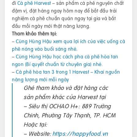
đi
Cà phê Harvest
– sản phẩm cà phê nguyên chất
đậm vị, đặt hàng ngay hôm nay để bắt đầu trải
nghiệm cà phê chuẩn quán ngay tại gia và bắt
đầu mỗi ngày mới thật năng lượng.
Tham khảo thêm tại:
–
Cùng Hùng Hậu xem qua lợi ích của việc uống cà
phê nóng vào buổi sáng nhé.
–
Cùng Hùng Hậu học cách pha cà phê hòa tan
ngon (Bí quyết chuẩn từ chuyên gia) nhé.
–
Cà phê hòa tan 3 trong 1 Harvest – Khai nguồn
năng lượng mới mỗi ngày
Ghé tham khảo và đặt hàng các
sản phẩm khác của Harvest tại
– Siêu thị OCHAO H+: 889 Trường
Chinh, Phường Tây Thạnh, TP. HCM
Hoặc tại:
– Website:
https://happyfood.vn