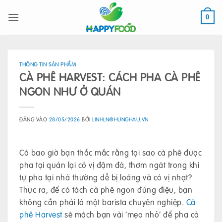
Bỏ
qua
0
nội
dung
THÔNG TIN SẢN PHẨM
CÀ PHÊ HARVEST: CÁCH PHA CÀ PHÊ
NGON NHƯ Ở QUÁN
ĐĂNG VÀO
28/05/2026
BỞI
LINHLN@HUNGHAU.VN
Có bao giờ bạn thắc mắc rằng tại sao cà phê được
pha tại quán lại có vị đậm đà, thơm ngát trong khi
tự pha tại nhà thường dễ bị loãng và có vị nhạt?
Thực ra, để có tách cà phê ngon đúng điệu, bạn
không cần phải là một barista chuyên nghiệp.
Cà
phê Harvest
sẽ mách bạn vài ‘mẹo nhỏ’ để pha cà