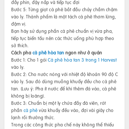
đầy phin, đậy nắp và tiếp tục đợi
Bước 5: Từng giọt cà phê bắt đầu chảy chầm chậm
vào ly. Thành phẩm là một tách cà phê thơm lừng,
đậm vị.
Bạn hãy sử dụng phần cà phê chuẩn vị vừa pha,
tiếp tục biến tấu nên các thức uống phù hợp theo
sở thích.
Cách pha
cà phê hòa tan
ngon như ở quán
Bước 1: Cho 1 gói
Cà phê hòa tan 3 trong 1 Harvest
vào ly.
Bước 2: Cho nước nóng với nhiệt độ khoản 90 độ C
vào ly. Sau đó dùng muỗng khuấy đều cho cà phê
tan. (Lưu ý: Pha ít nước để khi thêm đá vào, cà phê
không bị loãng).
Bước 3: Chuẩn bị một ly chứa đầy đá viên, rót
phần
cà phê
vừa khuấy đều vào, đợi vài giây cho
lạnh rồi thưởng thức.
Trong các công thức pha chế này không thể thiếu