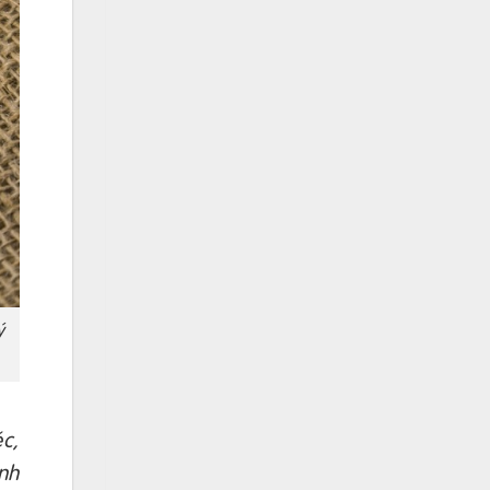
ý
c,
nh