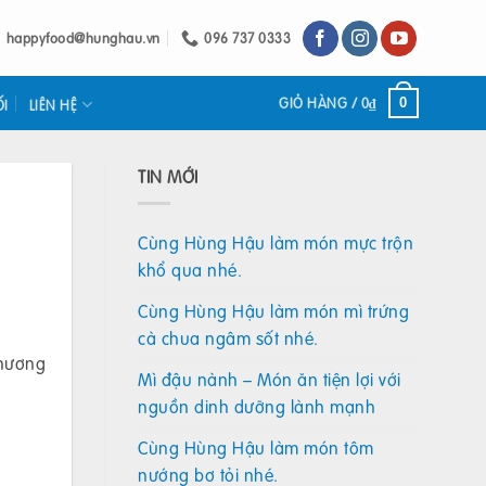
happyfood@hunghau.vn
096 737 0333
GIỎ HÀNG /
0
₫
0
ỐI
LIÊN HỆ
TIN MỚI
Cùng Hùng Hậu làm món mực trộn
khổ qua nhé.
Cùng Hùng Hậu làm món mì trứng
cà chua ngâm sốt nhé.
phương
Mì đậu nành – Món ăn tiện lợi với
nguồn dinh dưỡng lành mạnh
Cùng Hùng Hậu làm món tôm
nướng bơ tỏi nhé.