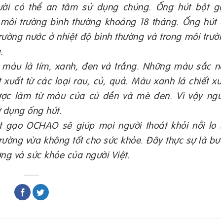
ười có thể an tâm sử dụng chúng. Ống hút bột g
ôi trường bình thường khoảng 18 tháng. Ống hút 
rường nước ở nhiệt độ bình thường và trong môi trư
.
màu là tím, xanh, đen và trắng. Những màu sắc n
 xuất từ các loại rau, củ, quả. Màu xanh lá chiết x
ược làm từ màu của củ dền và mè đen. Vì vậy ngư
 dụng ống hút.
 gạo OCHAO sẽ giúp mọi người thoát khỏi nỗi lo 
ường vừa không tốt cho sức khỏe. Đây thực sự là b
ờng và sức khỏe của người Việt.