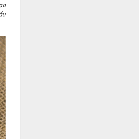
ạo
ẩu