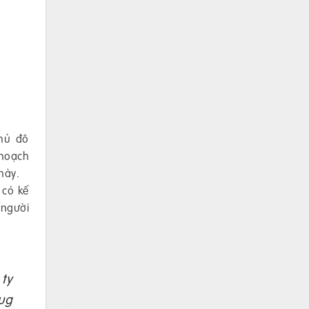
thủ đô
 hoạch
này.
 có kế
 người
ty
ug