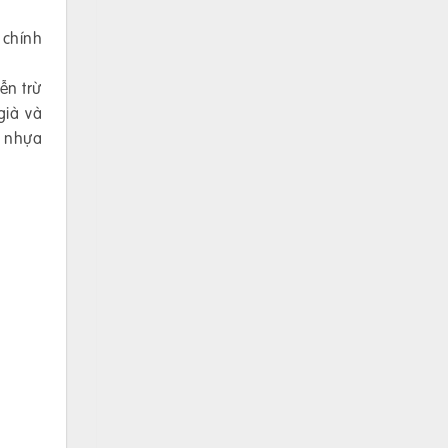
 chính
ễn trừ
già và
ồ nhựa