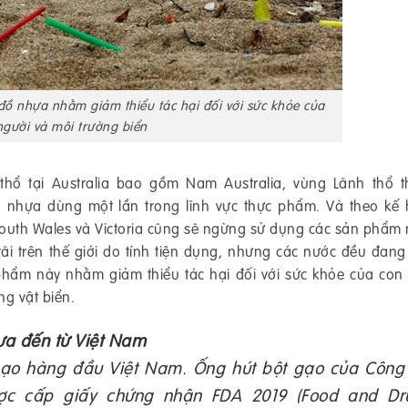
đồ nhựa nhằm giảm thiểu tác hại đối với sức khỏe của
người và môi trường biển
hổ tại Australia bao gồm Nam Australia, vùng Lãnh thổ 
nhựa dùng một lần trong lĩnh vực thực phẩm. Và theo kế
South Wales và Victoria cũng sẽ ngừng sử dụng các sản phẩm 
i trên thế giới do tính tiện dụng, nhưng các nước đều đang
 phẩm này nhằm giảm thiểu tác hại đối với sức khỏe của con
ng vật biển.
ựa đến từ Việt Nam
gạo hàng đầu Việt Nam. Ống hút bột gạo của Công 
c cấp giấy chứng nhận FDA 2019 (Food and Dr