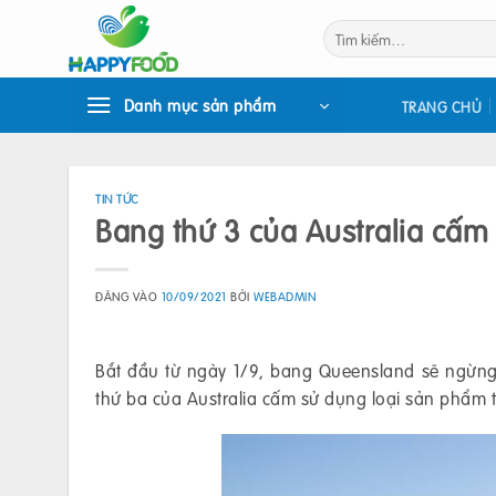
Bỏ
Tìm
qua
kiếm:
nội
dung
Danh mục sản phẩm
TRANG CHỦ
TIN TỨC
Bang thứ 3 của Australia cấm
ĐĂNG VÀO
10/09/2021
BỞI
WEBADMIN
Bắt đầu từ ngày 1/9, bang Queensland sẽ ngừng
thứ ba của Australia cấm sử dụng loại sản phẩm ti