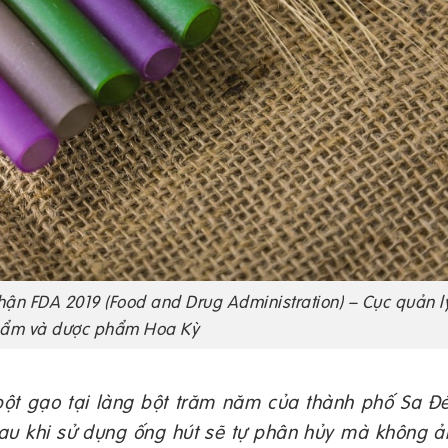
ận FDA 2019 (Food and Drug Administration) – Cục quản l
hẩm và dược phẩm Hoa Kỳ
bột gạo tại làng bột trăm năm của thành phố Sa Đé
au khi sử dụng ống hút sẽ tự phân hủy mà không ả