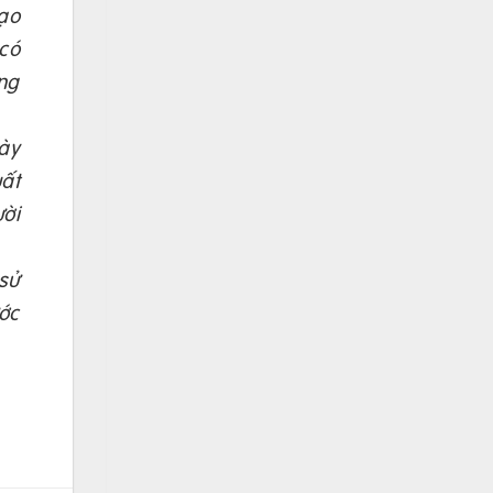
ạo
có
ờng
ày
uất
ời
sử
ước