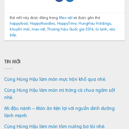
Bài viết này được đăng trong
Mẹo vặt
và được gắn thẻ
happyfood
,
HappyNoodles
,
HappyTime
,
HungHau Holdings
,
khuyến mãi
,
mẹo vặt
,
Thương hiệu Quốc gia 2016
,
tủ lạnh
,
vào
bếp
.
TIN MỚI
Cùng Hùng Hậu làm món mực trộn khổ qua nhé.
Cùng Hùng Hậu làm món mì trứng cà chua ngâm sốt
nhé.
Mì đậu nành – Món ăn tiện lợi với nguồn dinh dưỡng
lành mạnh
Cùng Hùng Hậu làm món tôm nướng bơ tỏi nhé.