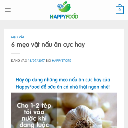
Bỏ
qua
0
nội
dung
MẸO VẶT
6 mẹo vặt nấu ăn cực hay
ĐĂNG VÀO
18/07/2017
BỞI
HAPPYSTORE
Hãy áp dụng những mẹo nấu ăn cực hay của
HappyFood
để bữa ăn cả nhà thật ngon nhé!