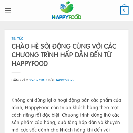
Bỏ
qua
0
nội
dung
TIN TỨC
CHÀO HÈ SÔI ĐỘNG CÙNG VỚI CÁC
CHƯƠNG TRÌNH HẤP DẪN ĐẾN TỪ
HAPPYFOOD
ĐĂNG VÀO
25/07/2017
BỞI
HAPPYSTORE
Không chỉ dừng lại ở hoạt động bán các phẩm của
mình, HappyFood còn tri ân khách hàng theo một
cách riêng rất đặc biệt. Chương trình dùng thử các
sản phẩm của hãng, quà tặng hấp dẫn và khuyến
mãi cực sốc dành cho khách hàng khi đến với