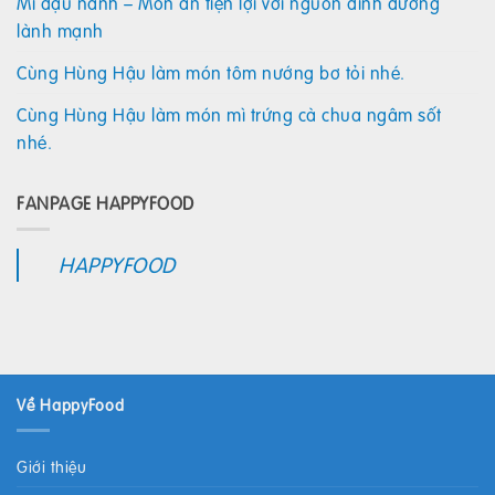
Mì đậu nành – Món ăn tiện lợi với nguồn dinh dưỡng
lành mạnh
Cùng Hùng Hậu làm món tôm nướng bơ tỏi nhé.
Cùng Hùng Hậu làm món mì trứng cà chua ngâm sốt
nhé.
FANPAGE HAPPYFOOD
HAPPYFOOD
Về HappyFood
Giới thiệu