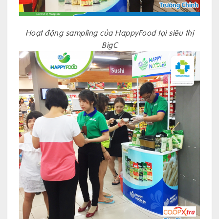
Hoạt động sampling của HappyFood tại siêu thị
BigC