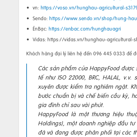
vn:
https://voso.vn/hunghau-agricultural-s31
Sendo:
https://www.sendo.vn/shop/hung-hau
ÉnBạc:
https://enbac.com/hunghauagri
Vidas: https://vidas.vn/hunghau-agricultural-
Khách hàng đại lý liên hệ đến 096 445 0333 để đượ
Các sản phẩm của HappyFood được sả
tế như ISO 22000, BRC, HALAL, v.v.
xuyên được kiểm tra nghiêm ngặt. Kh
bước chuẩn bị và chế biến cầu kỳ, 
gia đình chỉ sau vài phút.
HappyFood là một thương hiệu thu
Holdings), một doanh nghiệp đầu tư
đã và đang được phân phối tại các t