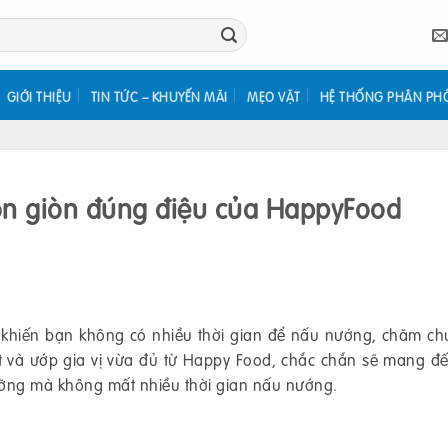
GIỚI THIỆU
TIN TỨC – KHUYẾN MÃI
MẸO VẶT
HỆ THỐNG PHÂN PH
on giòn đúng điệu của HappyFood
 khiến bạn không có nhiều thời gian để nấu nướng, chăm ch
t và ướp gia vị vừa đủ từ Happy Food, chắc chắn sẽ mang đ
ỡng mà không mất nhiều thời gian nấu nướng.