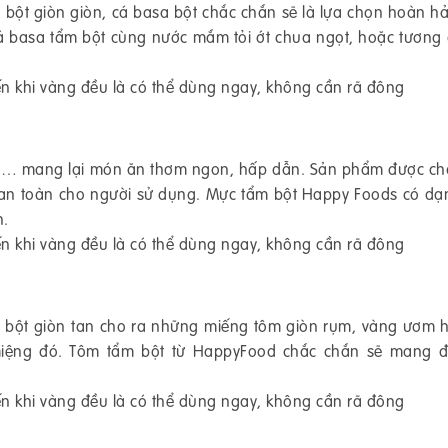
bột giòn giòn, cá basa bột chắc chắn sẽ là lựa chọn hoàn h
 basa tẩm bột cùng nước mắm tỏi ớt chua ngọt, hoặc tương 
ến khi vàng đều là có thể dùng ngay, không cần rã đông
 bơ… mang lại món ăn thơm ngon, hấp dẫn. Sản phẩm được ch
an toàn cho người sử dụng. Mực tẩm bột Happy Foods có dạ
n.
ến khi vàng đều là có thể dùng ngay, không cần rã đông
p bột giòn tan cho ra những miếng tôm giòn rụm, vàng ươm 
ệng đó. Tôm tẩm bột từ HappyFood chắc chắn sẽ mang đ
ến khi vàng đều là có thể dùng ngay, không cần rã đông