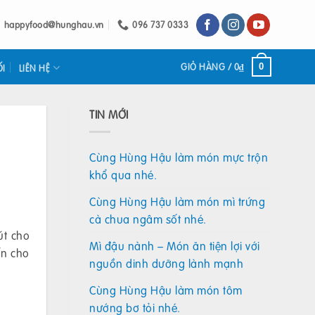
happyfood@hunghau.vn
096 737 0333
GIỎ HÀNG /
0
₫
0
ỐI
LIÊN HỆ
TIN MỚI
Cùng Hùng Hậu làm món mực trộn
khổ qua nhé.
Cùng Hùng Hậu làm món mì trứng
cà chua ngâm sốt nhé.
út cho
Mì đậu nành – Món ăn tiện lợi với
ến cho
nguồn dinh dưỡng lành mạnh
Cùng Hùng Hậu làm món tôm
nướng bơ tỏi nhé.