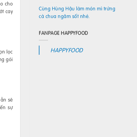
ảo cho
Cùng Hùng Hậu làm món mì trứng
ớt cay
cà chua ngâm sốt nhé.
FANPAGE HAPPYFOOD
HAPPYFOOD
ọn lọc
ng gói
hẳn sẽ
ến sự