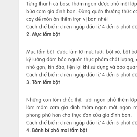
Từng thanh cá basa thơm ngon được phủ một lớp 
bữa cơm gia đình bạn. Đừng quên thưởng thức cá
cay để món ăn thêm trọn vị bạn nhé!
Cách chế biến: chiên ngập dầu từ 4 đến 5 phút đ
2. Mực tẩm bột
Mực tẩm bột được làm từ mực tươi, bột xù, bột
kỹ lưỡng đảm bảo nguồn thực phẩm chất lượng, 
nhỏ gọn, kín đáo, tiện lợi khi sử dụng và bảo quả
Cách chế biến: chiên ngập dầu từ 4 đến 5 phút đ
3. Tôm tẩm bột
Những con tôm chắc thịt, tươi ngon phủ thêm lớ
làm mâm cơm gia đình thêm ngon mắt ngon mi
phong phú hơn cho thực đơn của gia đình bạn.
Cách chế biến: chiên ngập dầu từ 4 đến 5 phút đ
4. Bánh bí phô mai tẩm bột