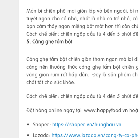
Món bí chiên phô mai giòn lớp vỏ bên ngoài, bí
tuyệt ngon cho cả nhà, nhất là nhà có trẻ nhỏ, 
bạn cảm thấy ngon miệng bắt mắt hơn thì còn ch
Cách chế biến: chiên ngập dầu từ 4 đến 5 phút đ
5. Càng ghẹ tẩm bột
Càng ghẹ tẩm bột chiên giòn thơm ngon mà lại d
càng nên thưởng thức càng ghẹ tẩm bột chiên g
vàng giòn rụm rất hấp dẫn. Đây là sản phẩm chế
chất tốt cho sức khỏe.
Cách chế biến: chiên ngập dầu từ 4 đến 5 phút đ
Đặt hàng online ngay tại: www.happyfood.vn hoặc
Shopee:
https://shopee.vn/hunghau.vn
Lazada:
https://www.lazada.vn/cong-ty-co-