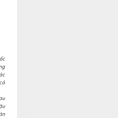
ốc
ng
ác
cả
au
ậu
àn