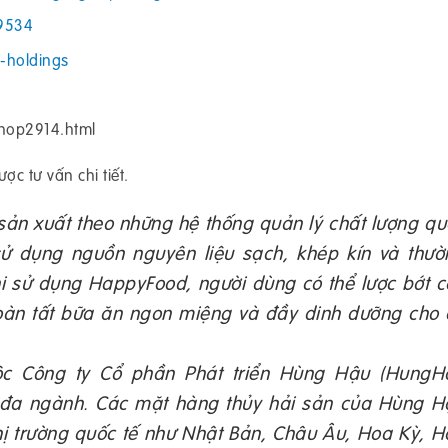
79534
-holdings
shop2914.html
c tư vấn chi tiết.
n xuất theo những hệ thống quản lý chất lượng qu
 sử dụng nguồn nguyên liệu sạch, khép kín và thườ
i sử dụng HappyFood, người dùng có thể lược bớt c
hoàn tất bữa ăn ngon miệng và đầy dinh dưỡng cho 
ộc Công ty Cổ phần Phát triển Hùng Hậu (HungH
 đa ngành. Các mặt hàng thủy hải sản của Hùng H
hị trường quốc tế như Nhật Bản, Châu Âu, Hoa Kỳ, H