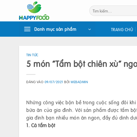
Bỏ
Tìm
qua
kiếm:
nội
dung
Danh mục sản phẩm
TRANG CHỦ
TIN TỨC
5 món “Tẩm bột chiên xù” ng
ĐĂNG VÀO
09/07/2021
BỞI
WEBADMIN
Những công việc bộn bề trong cuộc sống đôi khi
bữa ăn của gia đình. Với sản phẩm được tẩm bộ
gia đình bạn nhiều món ăn ngon, đầy đủ dinh dư
1. Cá tẩm bột