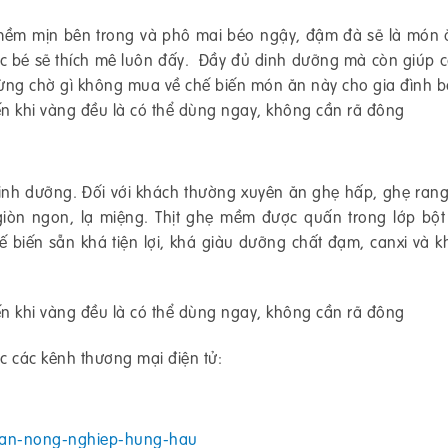
 mềm mịn bên trong và phô mai béo ngậy, đậm đà sẽ là món 
các bé sẽ thích mê luôn đấy. Đầy đủ dinh dưỡng mà còn giúp 
ừng chờ gì không mua về chế biến món ăn này cho gia đình b
ến khi vàng đều là có thể dùng ngay, không cần rã đông
inh dưỡng. Đối với khách thường xuyên ăn ghẹ hấp, ghẹ ran
iòn ngon, lạ miệng. Thịt ghẹ mềm được quấn trong lớp bột
 biến sẵn khá tiện lợi, khá giàu dưỡng chất đạm, canxi và 
ến khi vàng đều là có thể dùng ngay, không cần rã đông
 các kênh thương mại điện tử:
phan-nong-nghiep-hung-hau