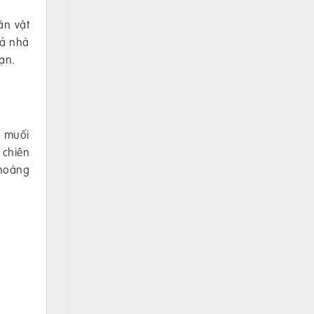
ăn vặt
cả nhà
ạn.
g muối
 chiên
khoáng