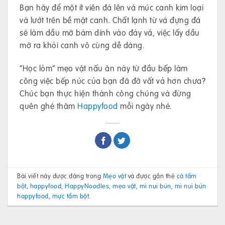
Bạn hãy để một ít viên đá lên vá múc canh kim loại
và lướt trên bề mặt canh. Chất lạnh từ vá đựng đá
sẽ làm dầu mỡ bám dính vào đáy vá, việc lấy dầu
mỡ ra khỏi canh vô cùng dễ dàng.
“Học lỏm” mẹo vặt nấu ăn này từ đầu bếp làm
công việc bếp núc của bạn đã đỡ vất vả hơn chưa?
Chúc bạn thực hiện thành công chúng và đừng
quên ghé thăm
Happyfood
mỗi ngày nhé.
Bài viết này được đăng trong
Mẹo vặt
và được gắn thẻ
cá tẩm
bột
,
happyfood
,
HappyNoodles
,
mẹo vặt
,
mì nui bún
,
mì nui bún
happyfood
,
mực tẩm bột
.