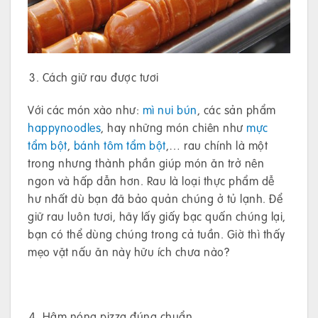
Cách giữ rau được tươi
Với các món xào như:
mì nui bún
, các sản phẩm
happynoodles
, hay những món chiên như
mực
tẩm bột
,
bánh tôm tẩm bột
,… rau chính là một
trong nhưng thành phần giúp món ăn trở nên
ngon và hấp dẫn hơn. Rau là loại thực phẩm dễ
hư nhất dù bạn đã bảo quản chúng ở tủ lạnh. Để
giữ rau luôn tươi, hãy lấy giấy bạc quấn chúng lại,
bạn có thể dùng chúng trong cả tuần. Giờ thì thấy
mẹo vặt nấu ăn này hữu ích chưa nào?
Hâm nóng pizza đúng chuẩn