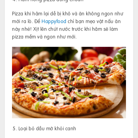
Pizza khi hâm lại dễ bị khô và ăn không ngon như
mới ra lò. Để
Happyfood
chỉ bạn mẹo vặt nấu ăn
này nhé! Xịt lên chút nước trước khi hâm sẽ làm
pizza mềm và ngon như mới.
Loại bỏ dầu mỡ khỏi canh