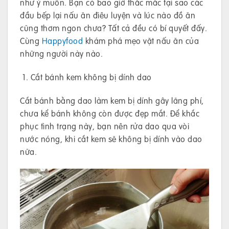
như ý muốn. Bạn có bao giờ thắc mắc tại sao các
đầu bếp lại nấu ăn điêu luyện và lúc nào đồ ăn
cũng thơm ngon chưa? Tất cả đều có bí quyết đấy.
Cùng
Happyfood
khám phá mẹo vặt nấu ăn của
những người này nào.
Cắt bánh kem không bị dính dao
Cắt bánh bằng dao làm kem bị dính gây lãng phí,
chưa kể bánh không còn được đẹp mắt. Để khắc
phục tình trạng này, bạn nên rửa dao qua vòi
nước nóng, khi cắt kem sẽ không bị dính vào dao
nữa.