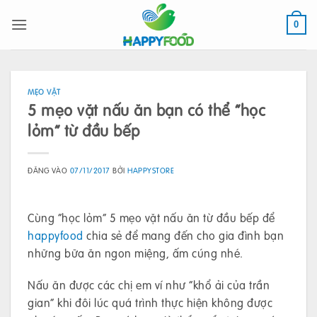
Bỏ
qua
0
nội
dung
MẸO VẶT
5 mẹo vặt nấu ăn bạn có thể “học
lỏm” từ đầu bếp
ĐĂNG VÀO
07/11/2017
BỞI
HAPPYSTORE
Cùng “học lỏm” 5 mẹo vặt nấu ăn từ đầu bếp để
happyfood
chia sẻ để mang đến cho gia đình bạn
những bữa ăn ngon miệng, ấm cúng nhé.
Nấu ăn được các chị em ví như “khổ ải của trần
gian” khi đôi lúc quá trình thực hiện không được