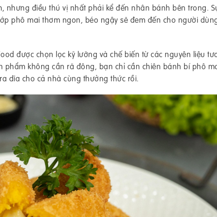
, nhưng điều thú vị nhất phải kể đến nhân bánh bên trong. S
 lớp phô mai thơm ngon, béo ngậy sẽ đem đến cho người dùn
ood được chọn lọc kỹ lưỡng và chế biến từ các nguyên liệu tươ
sản phẩm không cần rã đông, bạn chỉ cần chiên bánh bí phô m
ra dĩa cho cả nhà cùng thưởng thức rồi.