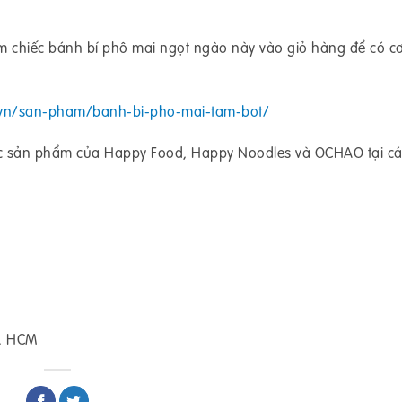
chiếc bánh bí phô mai ngọt ngào này vào giỏ hàng để có cơ
.vn/san-pham/banh-bi-pho-mai-tam-bot/
c sản phẩm của Happy Food, Happy Noodles và OCHAO tại cá
P. HCM