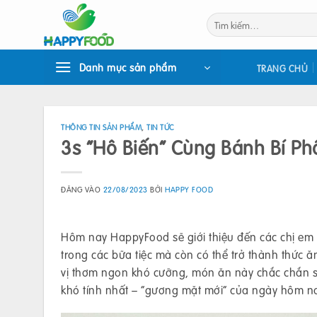
Bỏ
Tìm
qua
kiếm:
nội
dung
Danh mục sản phẩm
TRANG CHỦ
THÔNG TIN SẢN PHẨM
,
TIN TỨC
3s “Hô Biến” Cùng Bánh Bí P
ĐĂNG VÀO
22/08/2023
BỞI
HAPPY FOOD
Hôm nay HappyFood sẽ giới thiệu đến các chị em
trong các bữa tiệc mà còn có thể trở thành thức 
vị thơm ngon khó cưỡng, món ăn này chắc chắn s
khó tính nhất – “gương mặt mới” của ngày hôm na