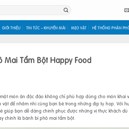
GIỚI THIỆU
TIN TỨC – KHUYẾN MÃI
MẸO VẶT
HỆ THỐNG PHÂN PH
hô Mai Tẩm Bột Happy Food
 một món ăn độc đáo không chỉ phù hợp dùng cho món khai v
ăn vặt để nhâm nhi cùng bạn bè trong những dịp tụ họp. Với 
ẽ giúp bạn dễ dàng chinh phục được những vị thực khách dù 
y chính là bánh bí phô mai tẩm bột.