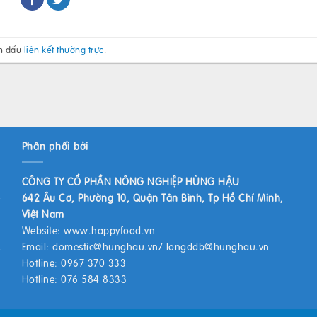
h dấu
liên kết thường trực
.
Phân phối bởi
CÔNG TY CỔ PHẦN NÔNG NGHIỆP HÙNG HẬU
642 Âu Cơ, Phường 10, Quận Tân Bình, Tp Hồ Chí Minh,
Việt Nam
Website:
www.happyfood.vn
Email:
domestic@hunghau.vn
/
longddb@hunghau.vn
Hotline: 0967 370 333
Hotline: 076 584 8333