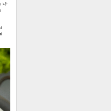
ự kết
g
i
ai