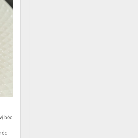
vị béo
n
hác