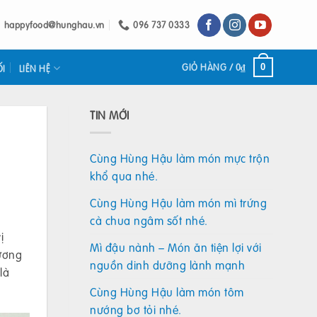
happyfood@hunghau.vn
096 737 0333
GIỎ HÀNG /
0
₫
0
ỐI
LIÊN HỆ
TIN MỚI
Cùng Hùng Hậu làm món mực trộn
khổ qua nhé.
Cùng Hùng Hậu làm món mì trứng
cà chua ngâm sốt nhé.
ị
Mì đậu nành – Món ăn tiện lợi với
hương
nguồn dinh dưỡng lành mạnh
là
Cùng Hùng Hậu làm món tôm
nướng bơ tỏi nhé.