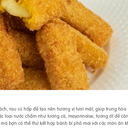
ách, rau củ hấp để tạo nên hương vị tươi mát, giúp trung hòa 
ác loại nước chấm như tương cà, mayonnaise, tương ớt để câ
ị mà bạn có thể thử kết hợp bánh bí phô mai với các món ăn k