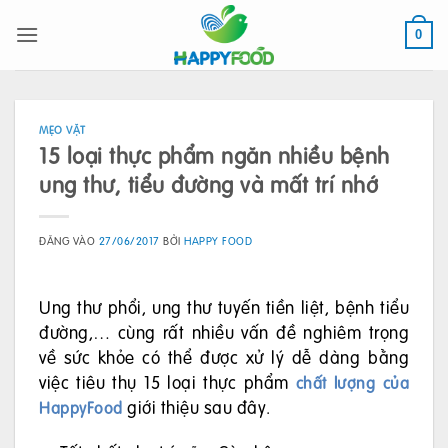
Bỏ
qua
0
nội
dung
MẸO VẶT
15 loại thực phẩm ngăn nhiều bệnh
ung thư, tiểu đường và mất trí nhớ
ĐĂNG VÀO
27/06/2017
BỞI
HAPPY FOOD
Ung thư phổi, ung thư tuyến tiền liệt, bệnh tiểu
đường,… cùng rất nhiều vấn đề nghiêm trọng
về sức khỏe có thể được xử lý dễ dàng bằng
việc tiêu thụ 15 loại thực phẩm
chất lượng của
giới thiệu sau đây.
HappyFood