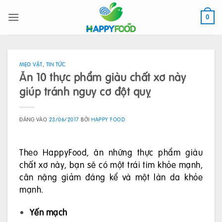
Bỏ
qua
0
nội
dung
MẸO VẶT
,
TIN TỨC
Ăn 10 thực phẩm giàu chất xơ này
giúp tránh nguy cơ đột quỵ
ĐĂNG VÀO
23/06/2017
BỞI
HAPPY FOOD
Theo HappyFood, ăn những thực phẩm giàu
chất xơ này, bạn sẽ có một trái tim khỏe mạnh,
cân nặng giảm đáng kể và một làn da khỏe
mạnh.
Yến mạch