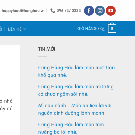
happyfood@hunghau.vn
096 737 0333
GIỎ HÀNG /
0
₫
0
ỐI
LIÊN HỆ
TIN MỚI
Cùng Hùng Hậu làm món mực trộn
khổ qua nhé.
Cùng Hùng Hậu làm món mì trứng
cà chua ngâm sốt nhé.
 ở nhà
Mì đậu nành – Món ăn tiện lợi với
đầy đủ
nguồn dinh dưỡng lành mạnh
Cùng Hùng Hậu làm món tôm
nướng bơ tỏi nhé.