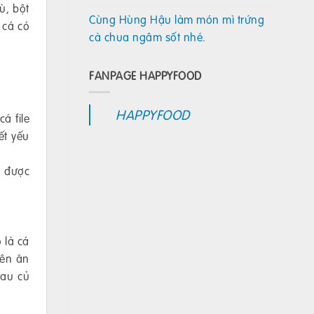
ù, bột
Cùng Hùng Hậu làm món mì trứng
 cá có
cà chua ngâm sốt nhé.
FANPAGE HAPPYFOOD
HAPPYFOOD
á file
ết yếu
c được
 là cá
iên ăn
rau củ