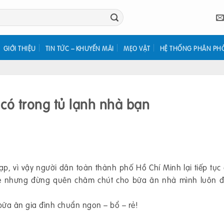
GIỚI THIỆU
TIN TỨC – KHUYẾN MÃI
MẸO VẶT
HỆ THỐNG PHÂN PH
có trong tủ lạnh nhà bạn
p, vì vậy người dân toàn thành phố Hồ Chí Minh lại tiếp tục
ine nhưng đừng quên chăm chút cho bữa ăn nhà mình luôn 
bữa ăn gia đình chuẩn ngon – bổ – rẻ!