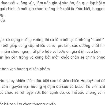
 được cắt vuông vức, tẩm ướp gia vị vừa ăn, áo qua lớp bột x
ạt chính là một lựa chọn không thể chối từ. Đặc biệt, bugger
ng.
nấu
r có dạng miếng vuông thì cá tẩm bột lại là những “thanh” c
bột giúp cung cấp nhiều canxi, protein, các dưỡng chất thi
c mắm chua ngon, rất phù hợp với bữa ăn gia đình của bạn.
hiên lên còn trông vô cùng bắt mắt, chắc chắn sẽ chinh phụ
c trọn vẹn hương vị sản phẩm
Nam, tuy nhiên điểm đặc biệt của cá viên chiên HappyFood đó
ẫn còn nguyên vẹn hương vị đậm đà của cá basa. Cá viên ch
ồ chua sẽ rất tuyệt vời. Bên cạnh đó, có thể xào chung với 
ác bé con lựa chọn thường xuyên.