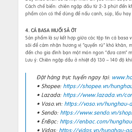
Cách chế biến: chiên ngập dầu từ 2-3 phút đến k
phẩm còn có thể dùng để nấu canh, súp, lẩu hay x
4. CÁ BASA MUỐI SẢ ỚT
Sản phẩm là sự kết hợp giữa các tập tin cá basa v
sôi để cảm nhận hương vị “quyến rũ” khó khăn, mù
đến cho gia đình bạn một món ngon “đưa cơm” m
Lưu ý: Chiên ngập dầu ở nhiệt độ 130 – 140 độ kh
Đặt hàng trực tuyến ngay tại:
www.ha
• Shopee:
https://shopee.vn/hunghau
• Lazada:
https://www.lazada.vn/co
• Voso.vn:
https://voso.vn/hunghau-
• Sendo:
https://www.sendo.vn/shop
• ÉnBạc:
https://enbac.com/hunghau
• Vidas:
https://vidas.vn/hunghau-ag