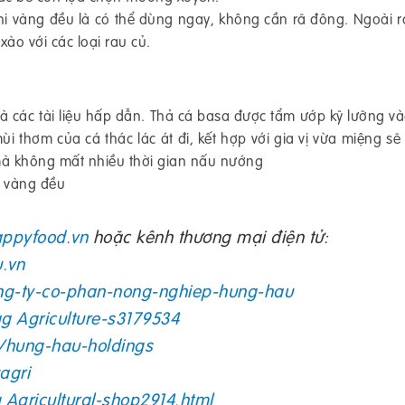
hi vàng đều là có thể dùng ngay, không cần rã đông. Ngoài r
ào với các loại rau củ.
à các tài liệu hấp dẫn.
Thả cá basa được tẩm ướp kỹ lưỡng v
i thơm của cá thác lác át đi, kết hợp với gia vị vừa miệng s
à không mất nhiều thời gian nấu nướng
i vàng đều
ppyfood.vn
hoặc kênh thương mại điện tử:
.vn
ng-ty-co-phan-nong-nghiep-hung-hau
ag Agriculture-s3179534
/hung-hau-holdings
agri
 Agricultural-shop2914.html