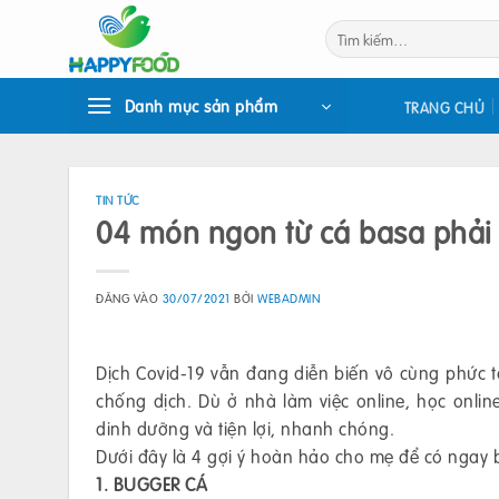
Bỏ
Tìm
qua
kiếm:
nội
dung
Danh mục sản phẩm
TRANG CHỦ
TIN TỨC
04 món ngon từ cá basa phải 
ĐĂNG VÀO
30/07/2021
BỞI
WEBADMIN
Dịch Covid-19 vẫn đang diễn biến vô cùng phức tạ
chống dịch. Dù ở nhà làm việc online, học onl
dinh dưỡng và tiện lợi, nhanh chóng.
Dưới đây là 4 gợi ý hoàn hảo cho mẹ để có ngay 
1. BUGGER CÁ