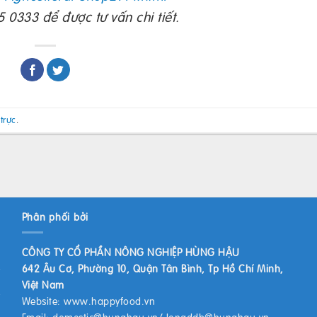
 0333 để được tư vấn chi tiết.
 trực
.
Phân phối bởi
CÔNG TY CỔ PHẦN NÔNG NGHIỆP HÙNG HẬU
642 Âu Cơ, Phường 10, Quận Tân Bình, Tp Hồ Chí Minh,
Việt Nam
Website:
www.happyfood.vn
Email:
domestic@hunghau.vn
/
longddb@hunghau.vn