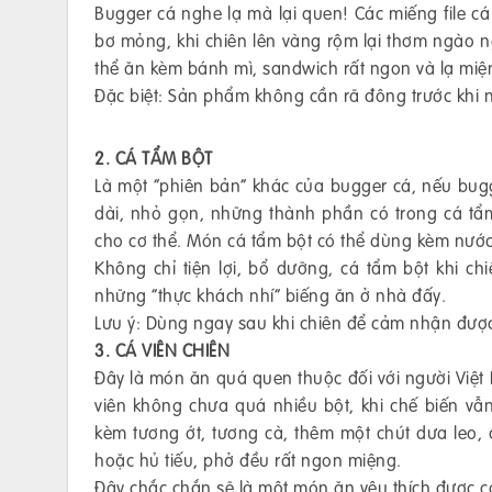
Bugger cá nghe lạ mà lại quen! Các miếng file cá
bơ mỏng, khi chiên lên vàng rộm lại thơm ngào ng
thể ăn kèm bánh mì, sandwich rất ngon và lạ miệ
Đặc biệt: Sản phẩm không cần rã đông trước khi 
2. CÁ TẨM BỘT
Là một “phiên bản” khác của bugger cá, nếu bugge
dài, nhỏ gọn, những thành phần có trong cá tẩm 
cho cơ thể. Món cá tẩm bột có thể dùng kèm nướ
Không chỉ tiện lợi, bổ dưỡng, cá tẩm bột khi c
những “thực khách nhí” biếng ăn ở nhà đấy.
Lưu ý: Dùng ngay sau khi chiên để cảm nhận đượ
3. CÁ VIÊN CHIÊN
Đây là món ăn quá quen thuộc đối với người Việt 
viên không chưa quá nhiều bột, khi chế biến v
kèm tương ớt, tương cà, thêm một chút dưa leo, đ
hoặc hủ tiếu, phở đều rất ngon miệng.
Đây chắc chắn sẽ là một món ăn yêu thích được c