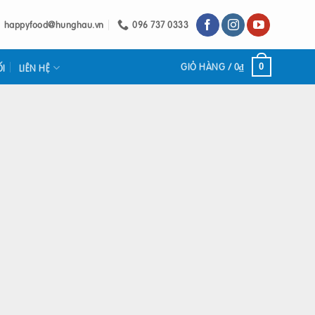
happyfood@hunghau.vn
096 737 0333
GIỎ HÀNG /
0
₫
0
ỐI
LIÊN HỆ