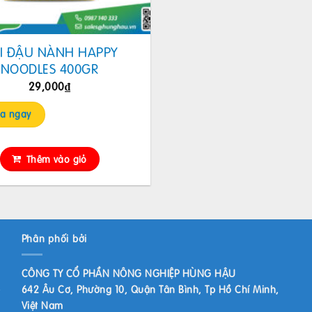
I ĐẬU NÀNH HAPPY
NOODLES 400GR
29,000
₫
a ngay
Thêm vào giỏ
Phân phối bởi
CÔNG TY CỔ PHẦN NÔNG NGHIỆP HÙNG HẬU
642 Âu Cơ, Phường 10, Quận Tân Bình, Tp Hồ Chí Minh,
Việt Nam