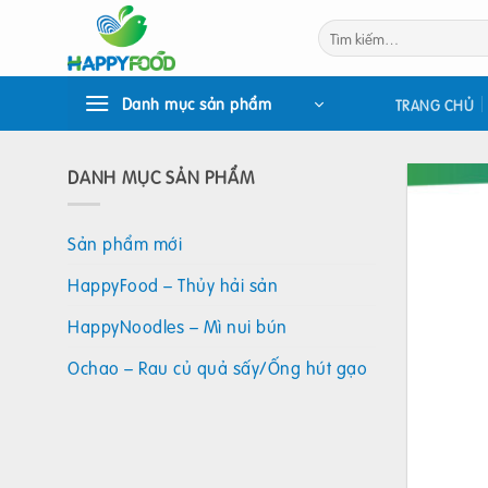
Bỏ
Tìm
qua
kiếm:
nội
dung
Danh mục sản phẩm
TRANG CHỦ
DANH MỤC SẢN PHẨM
Sản phẩm mới
HappyFood – Thủy hải sản
HappyNoodles – Mì nui bún
Ochao – Rau củ quả sấy/Ống hút gạo