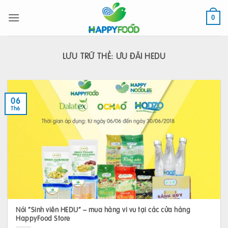
Bỏ
qua
0
nội
dung
LƯU TRỮ THẺ:
ƯU ĐÃI HEDU
06
Th6
Nói “Sinh viên HEDU” – mua hàng vi vu tại các cửa hàng
HappyFood Store