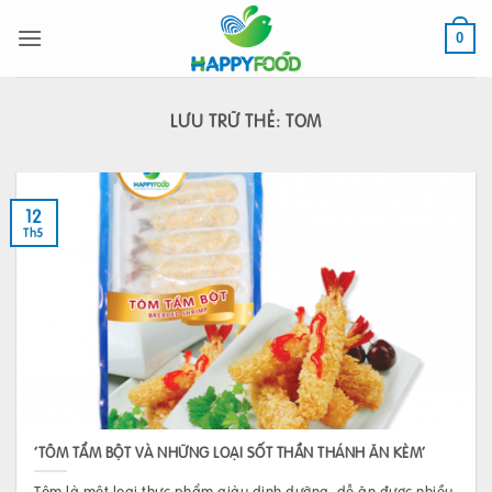
Bỏ
qua
0
nội
dung
LƯU TRỮ THẺ:
TOM
12
Th5
‘TÔM TẨM BỘT VÀ NHỮNG LOẠI SỐT THẦN THÁNH ĂN KÈM’
Tôm là một loại thực phẩm giàu dinh dưỡng, dễ ăn được nhiều