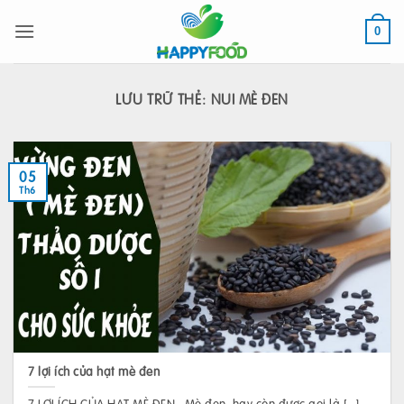
Bỏ
qua
0
nội
dung
LƯU TRỮ THẺ:
NUI MÈ ĐEN
05
Th6
7 lợi ích của hạt mè đen
7 LỢI ÍCH CỦA HẠT MÈ ĐEN Mè đen, hay còn được gọi là [...]