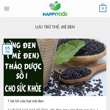
Bỏ
qua
0
nội
dung
LƯU TRỮ THẺ:
MÈ ĐEN
05
Th6
7 lợi ích của hạt mè đen
7 LỢI ÍCH CỦA HẠT MÈ ĐEN Mè đen, hay còn được gọi là [...]