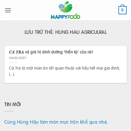
Bỏ
qua
0
nội
dung
LƯU TRỮ THẺ:
HUNG HAU AGRICULRAL
𝑪𝑨́ 𝑻𝑹𝑨 và giá trị dinh dưỡng ‘thần kỳ’ của nó!
04/05/2021
Cá Tra là một món ăn rất quen thuộc với hầu hết mọi gia đình,
[...]
TIN MỚI
Cùng Hùng Hậu làm món mực trộn khổ qua nhé.