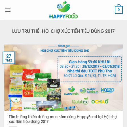
Bỏ
qua
0
nội
dung
LƯU TRỮ THẺ:
HỘI CHỢ XÚC TIẾN TIÊU DÙNG 2017
27
Th12
Tận hưởng thiên đường mua sắm cùng HappyFood tại Hội chợ
xúc tiến tiêu dùng 2017