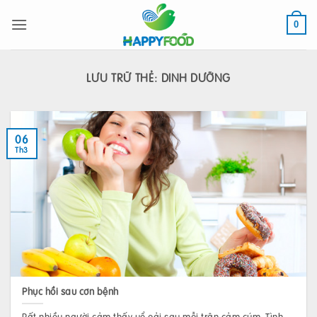
Bỏ
qua
0
nội
dung
LƯU TRỮ THẺ:
DINH DƯỠNG
06
Th3
Phục hồi sau cơn bệnh
Rất nhiều người cảm thấy uể oải sau mỗi trận cảm cúm. Tình