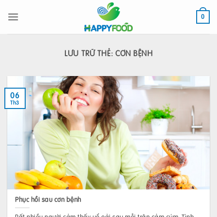
Bỏ
qua
0
nội
dung
LƯU TRỮ THẺ:
CƠN BỆNH
06
Th3
Phục hồi sau cơn bệnh
Rất nhiều người cảm thấy uể oải sau mỗi trận cảm cúm. Tình