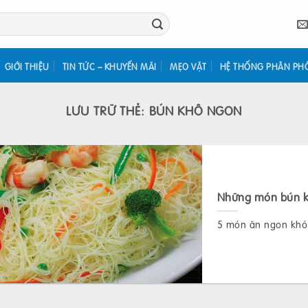
GIỚI THIỆU
TIN TỨC – KHUYẾN MÃI
MẸO VẶT
HỆ THỐNG PHÂN PH
LƯU TRỮ THẺ:
BÚN KHÔ NGON
Những món bún k
5 món ăn ngon khó 