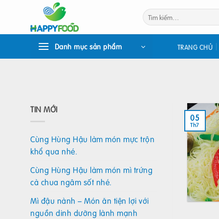
Bỏ
Tìm
qua
kiếm:
nội
dung
Danh mục sản phẩm
TRANG CHỦ
TIN MỚI
05
Th7
Cùng Hùng Hậu làm món mực trộn
khổ qua nhé.
Cùng Hùng Hậu làm món mì trứng
cà chua ngâm sốt nhé.
Mì đậu nành – Món ăn tiện lợi với
nguồn dinh dưỡng lành mạnh