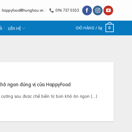
happyfood@hunghau.vn
096 737 0333
GIỎ HÀNG /
0
₫
0
ỐI
LIÊN HỆ
hô ngon đúng vị của HappyFood
cưỡng sau được chế biến từ bún khô ăn ngon [...]