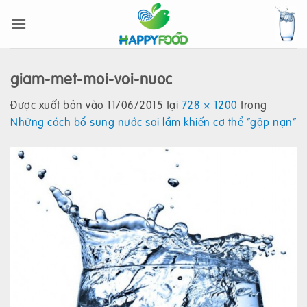
Bỏ
qua
nội
dung
giam-met-moi-voi-nuoc
Được xuất bản vào
11/06/2015
tại
728 × 1200
trong
Những cách bổ sung nước sai lầm khiến cơ thể “gặp nạn”