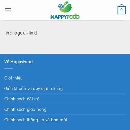
Bỏ
qua
0
nội
dung
[ihc-logout-link]
Về HappyFood
Giới thiệu
Điều khoản và quy định chung
Chính sách đổi trả
Chính sách giao hàng
Chính sách thông tin và bảo mật