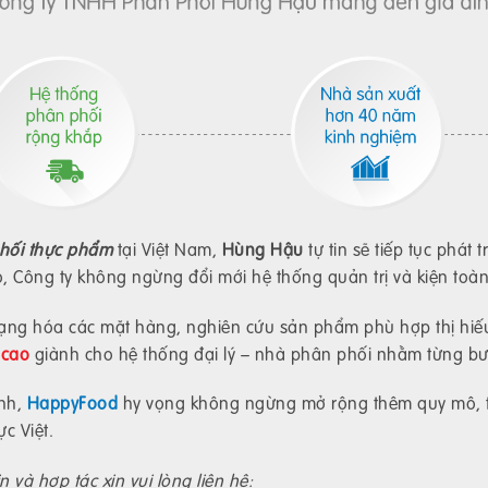
phối thực phẩm
tại Việt Nam,
Hùng Hậu
tự tin sẽ tiếp tục phát 
o, Công ty không ngừng đổi mới hệ thống quản trị và kiện toà
ạng hóa các mặt hàng, nghiên cứu sản phẩm phù hợp thị hiếu
 cao
giành cho hệ thống đại lý – nhà phân phối nhằm từng bướ
ành,
HappyFood
hy vọng không ngừng mở rộng thêm quy mô, thị
c Việt.
 và hợp tác xin vui lòng liên hệ: