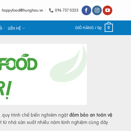
happyfood@hunghau.vn
096 737 0333
GIỎ HÀNG /
0
₫
0
ỐI
LIÊN HỆ
 quy trình chế biến nghiêm ngặt
đảm bảo an toàn vệ
t từ nhà sản xuất nhiều năm kinh nghiệm cùng dây