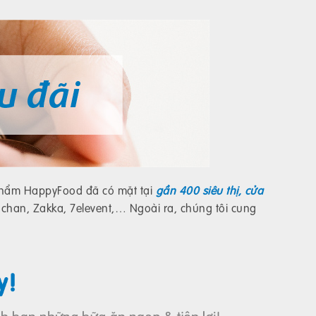
 phẩm HappyFood đã có mặt tại
gần 400 siêu thị, cửa
uchan, Zakka, 7elevent,… Ngoài ra, chúng tôi cung