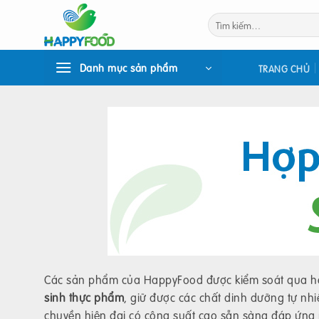
Bỏ
Tìm
qua
kiếm:
nội
dung
Danh mục sản phẩm
TRANG CHỦ
Các sản phẩm của HappyFood được kiểm soát qua hệ 
sinh thực phẩm
, giữ được các chất dinh dưỡng tự n
chuyền hiện đại có công suất cao sẵn sàng đáp ứng m