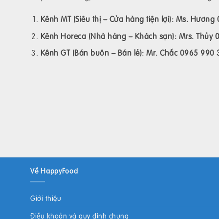
Kênh MT (Siêu thị – Cửa hàng tiện lợi): Ms. Hươn
Kênh Horeca (Nhà hàng – Khách sạn): Mrs. Thủy 
Kênh GT (Bán buôn – Bán lẻ): Mr. Chắc 0965 990
Về HappyFood
Giới thiệu
Điều khoản và quy định chung