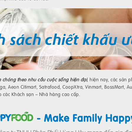
 chóng theo nhu cầu cuộc sống hiện đại
, hiện nay, các sản
a, Aeon Citimart, Satrafood, CoopXtra, Vinmart, BossMart, A
cho các Khách sạn – Nhà hàng cao cấp.