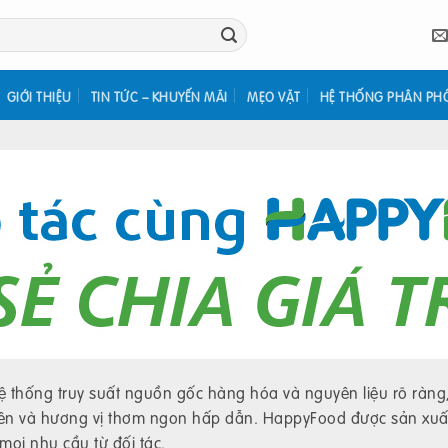
GIỚI THIỆU
TIN TỨC – KHUYẾN MÃI
MẸO VẶT
HỆ THỐNG PHÂN PH
thống truy suất nguồn gốc hàng hóa và nguyên liệu rõ ràng,
hiên và hương vị thơm ngon hấp dẫn. HappyFood được sản xuấ
ọi nhu cầu từ đối tác.