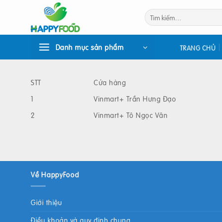
Bỏ
Tìm
qua
kiếm:
nội
dung
Danh mục sản phẩm
TRANG CHỦ
STT
Cửa hàng
1
Vinmart+ Trần Hưng Đạo
2
Vinmart+ Tô Ngọc Vân
Về HappyFood
Giới thiệu
Điều khoản và quy định chung