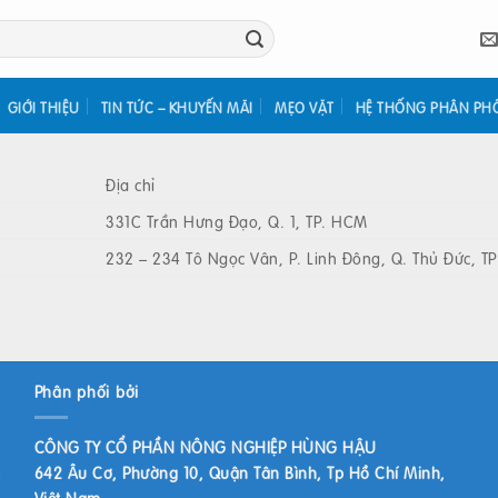
GIỚI THIỆU
TIN TỨC – KHUYẾN MÃI
MẸO VẶT
HỆ THỐNG PHÂN PH
Địa chỉ
331C Trần Hưng Đạo, Q. 1, TP. HCM
232 – 234 Tô Ngọc Vân, P. Linh Đông, Q. Thủ Đức, T
Phân phối bởi
CÔNG TY CỔ PHẦN NÔNG NGHIỆP HÙNG HẬU
642 Âu Cơ, Phường 10, Quận Tân Bình, Tp Hồ Chí Minh,
Việt Nam