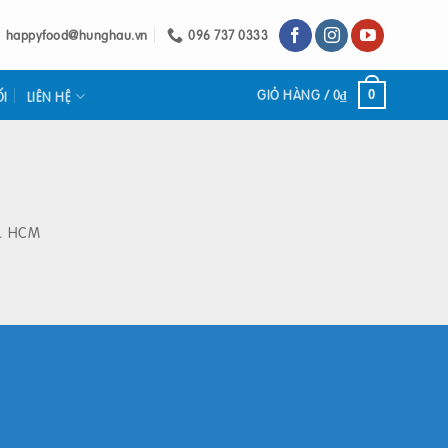
happyfood@hunghau.vn
096 737 0333
GIỎ HÀNG /
0
₫
0
ỐI
LIÊN HỆ
P. HCM